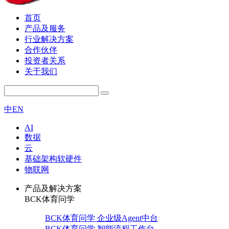
首页
产品及服务
行业解决方案
合作伙伴
投资者关系
关于我们
中
EN
AI
数据
云
基础架构软硬件
物联网
产品及解决方案
BCK体育问学
BCK体育问学 企业级Agent中台
BCK体育问学 智能流程工作台