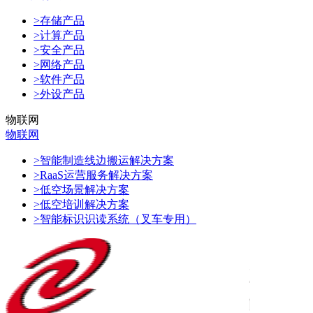
>存储产品
>计算产品
>安全产品
>网络产品
>软件产品
>外设产品
物联网
物联网
>智能制造线边搬运解决方案
>RaaS运营服务解决方案
>低空场景解决方案
>低空培训解决方案
>智能标识识读系统（叉车专用）