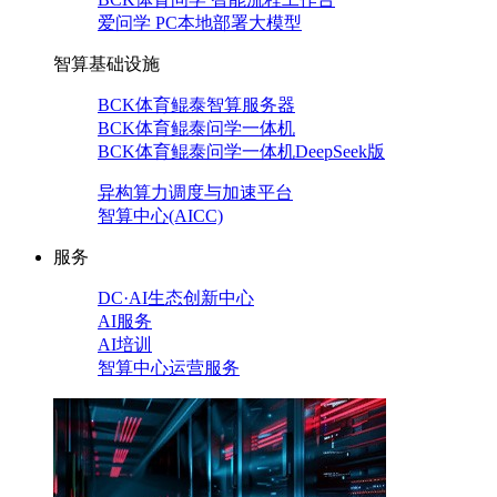
爱问学 PC本地部署大模型
智算基础设施
BCK体育鲲泰智算服务器
BCK体育鲲泰问学一体机
BCK体育鲲泰问学一体机DeepSeek版
异构算力调度与加速平台
智算中心(AICC)
服务
DC·AI生态创新中心
AI服务
AI培训
智算中心运营服务