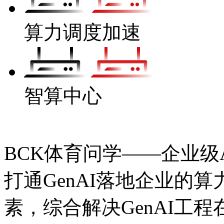
算力调度加速
智算中心
BCK体育问学——企业级A
打通GenAI落地企业的算力
素，综合解决GenAI工程在