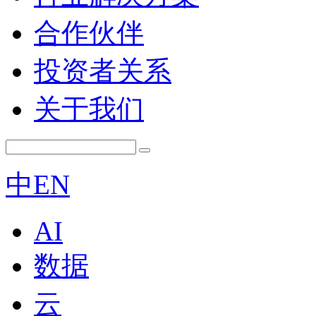
合作伙伴
投资者关系
关于我们
中
EN
AI
数据
云