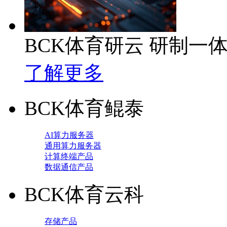
BCK体育研云 研制一
了解更多
BCK体育鲲泰
AI算力服务器
通用算力服务器
计算终端产品
数据通信产品
BCK体育云科
存储产品