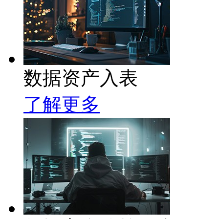
数据资产入表
了解更多