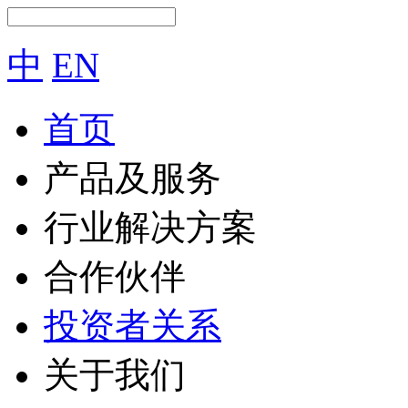
中
EN
首页
产品及服务
行业解决方案
合作伙伴
投资者关系
关于我们