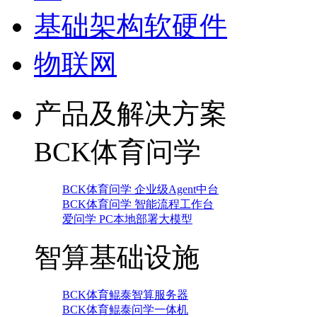
基础架构软硬件
物联网
产品及解决方案
BCK体育问学
BCK体育问学 企业级Agent中台
BCK体育问学 智能流程工作台
爱问学 PC本地部署大模型
智算基础设施
BCK体育鲲泰智算服务器
BCK体育鲲泰问学一体机