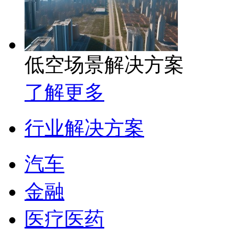
低空场景解决方案
了解更多
行业解决方案
汽车
金融
医疗医药