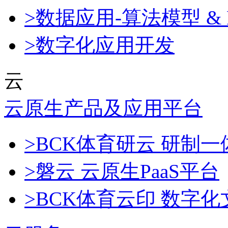
>数据应用-算法模型 & 
>数字化应用开发
云
云原生产品及应用平台
>BCK体育研云 研制
>磐云 云原生PaaS平台
>BCK体育云印 数字