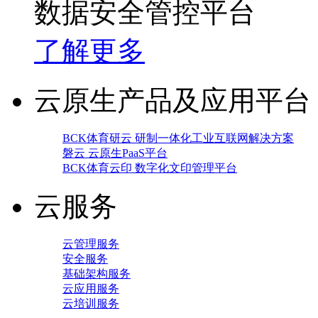
数据安全管控平台
了解更多
云原生产品及应用平台
BCK体育研云 研制一体化工业互联网解决方案
磐云 云原生PaaS平台
BCK体育云印 数字化文印管理平台
云服务
云管理服务
安全服务
基础架构服务
云应用服务
云培训服务