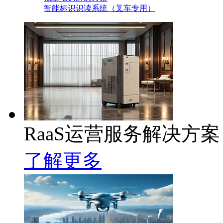
智能标识识读系统（叉车专用）
RaaS运营服务解决方案
了解更多