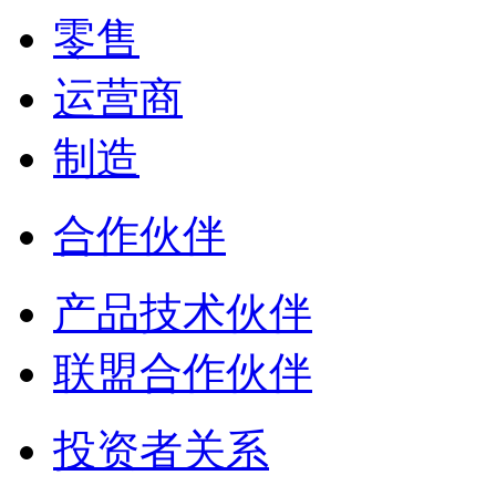
零售
运营商
制造
合作伙伴
产品技术伙伴
联盟合作伙伴
投资者关系