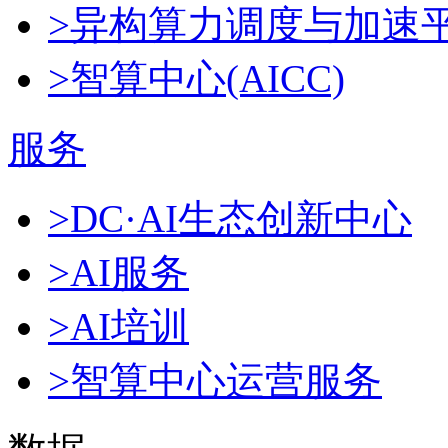
>异构算力调度与加速
>智算中心(AICC)
服务
>DC·AI生态创新中心
>AI服务
>AI培训
>智算中心运营服务